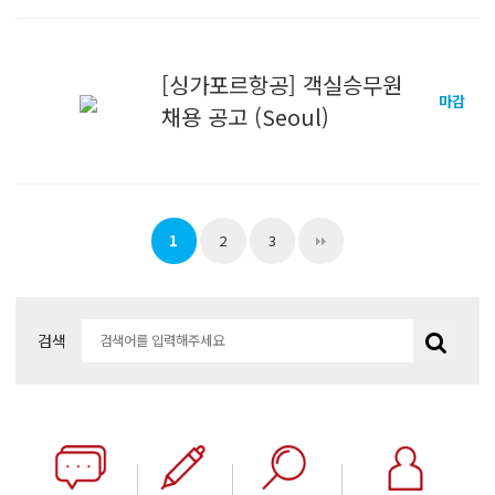
[싱가포르항공] 객실승무원
마감
채용 공고 (Seoul)
1
2
3
검색