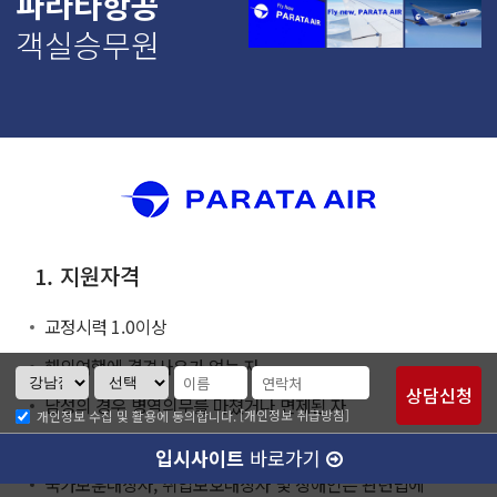
파라타항공
객실승무원
1. 지원자격
교정시력 1.0이상
해외여행에 결격사유가 없는 자
남성의 경우 병역의무를 마쳤거나 면제된 자
[개인정보 취급방침]
개인정보 수집 및 활용에 동의합니다.
학력은 무관하며 기 졸업자 및 졸업예정자
입시사이트
바로가기
국가보훈대상자, 취업보호대상자 및 장애인은 관련법에