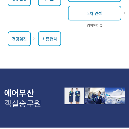
2차 면접
영어인터뷰
건강검진
최종합격
에어부산
객실승무원